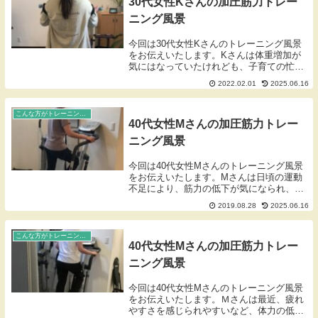
30代女性Kさんの加圧筋力トレー
ニング風景
今回は30代女性Kさんのトレーニング風景
をお伝えいたします。Kさんは体重増加が
気にはなっていたけれども、子育ての忙し
さを理由に、しなければならないと思いつ
2022.02.01
2025.06.16
つ運動をしてこなっかったとのことでし
た。最近の健康診断で中性脂肪がかなり多
くなり、何と...
こんな方がトレーニングしています！
40代女性Mさんの加圧筋力トレー
ニング風景
今回は40代女性Mさんのトレーニング風景
をお伝えいたします。Mさんは日頃の運動
不足により、筋力の低下が気になられ、筋
力アップを目的に今年の3月より加圧筋力
2019.08.28
2025.06.16
トレーニングを始められました。足のむく
みに悩まされていましたが、加圧筋力トレ
ーニングを...
こんな方がトレーニングしています！
40代女性Mさんの加圧筋力トレー
ニング風景
今回は40代女性Mさんのトレーニング風景
をお伝えいたします。Ｍさんは最近、疲れ
やすさを感じられやすいなど、体力の低下