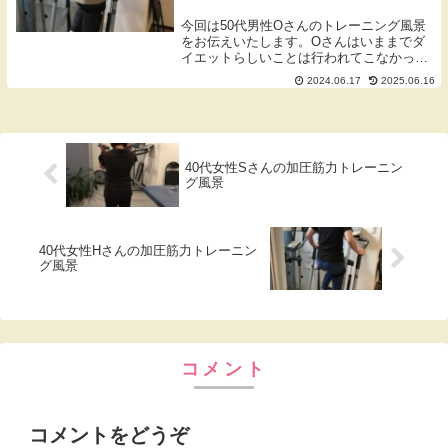
今回は50代男性Oさんのトレーニング風景
をお伝えいたします。Oさんはいままでダ
イエットらしいことは行われてこなかった
のですが、お腹周りが気になられる他、腰
2024.06.17
2025.06.16
やお尻、太もも腿、ふくらはぎといったと
ころに負担がかかり痛みが生じていること
から、体重...
40代女性Sさんの加圧筋力トレーニン
グ風景
40代女性Hさんの加圧筋力トレーニン
グ風景
コメント
コメントをどうぞ