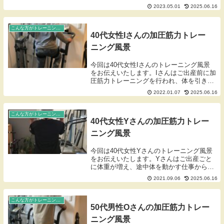
を感じられているようです。そこで加圧筋
2023.05.01
2025.06.16
力トレーニングを行う事で、筋力アップさ
せ、体力の向上と加圧筋力トレーニングの
効果の特徴...
こんな方がトレーニングしています！
40代女性Iさんの加圧筋力トレー
ニング風景
今回は40代女性Iさんのトレーニング風景
をお伝えいたします。Iさんはご出産前に加
圧筋力トレーニングを行われ、体を引き締
められました。出産後、太りだしジャザサ
2022.01.07
2025.06.16
イズの施設に通ったりしていましたが、最
近はあまり行けておらず、なかなか体を引
き締める...
こんな方がトレーニングしています！
40代女性Yさんの加圧筋力トレー
ニング風景
今回は40代女性Yさんのトレーニング風景
をお伝えいたします。Yさんはご出産ごと
に体重が増え、途中体を動かす仕事から動
かさない仕事に変わったことも影響して、
2021.09.06
2025.06.16
なかなか体重を減らすことができないとの
ことでお越しになられました。腕のトレー
ニングでは...
こんな方がトレーニングしています！
50代男性Oさんの加圧筋力トレー
ニング風景