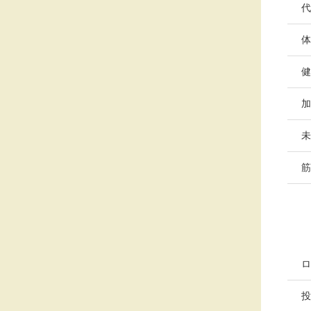
代
体
健
加
未
筋
ロ
投