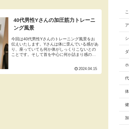
こ
40代男性Yさんの加圧筋力トレーニ
ア
ング風景
シ
今回は40代男性Yさんのトレーニング風景をお
伝えいたします。Yさんは体に歪んでいる感があ
り、座っていても何か体がしっくりこないとの
ダ
ことです。そして首を中心に何か詰まり感のよ
うなものがあったり、疲れやすいなど全般的に
体調が良くないとおっしゃっ...
ホ
2024.04.15
代
体
健
加