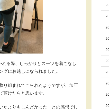
2
2
2
2
2
2
かれる際、しっかりとスーツを着こなし
ングにお越しになられました。
2
2
取り組まれてこられたようですが、加圧
て頂けたらと思います。
2
2
いたよりもしんどかった」との感想でし