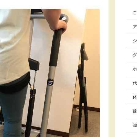
こ
ア
シ
ダ
ホ
代
体
健
加