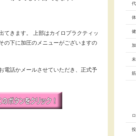
代
体
健
出てきます。 上部はカイロプラクティッ
その下に加圧のメニューがございますの
加
未
お電話かメールさせていただき、正式予
筋
ロ
投