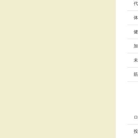
代
体
健
加
未
筋
ロ
投