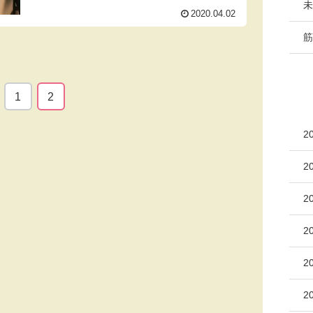
52Kg、体脂肪率は30%でし...
未
2020.04.02
筋
1
2
2
2
2
2
2
2