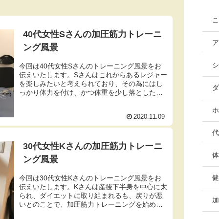
こ
40代女性Sさんの加圧筋力トレーニ
ア
ング風景
シ
今回は40代女性Sさんのトレーニング風景をお
伝えいたします。Sさんはこれからあるレジャー
を楽しみたいと考えられており、その為にはし
ダ
っかり体力を付け、かつ体重を少し落としたい
とのことで、お越しになられました。5回のトレ
ーニングを終えられた時点...
ホ
2020.11.09
代
30代女性Kさんの加圧筋力トレーニ
体
ング風景
健
今回は30代女性Kさんのトレーニング風景をお
伝えいたします。Kさんは産後下半身を中心に太
られ、ダイエットに取り組まれるも、戻りが悪
加
いとのことで、加圧筋力トレーニングを始めら
れました。お越しになられた当時は体重が