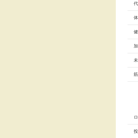
代
体
健
加
未
筋
ロ
投