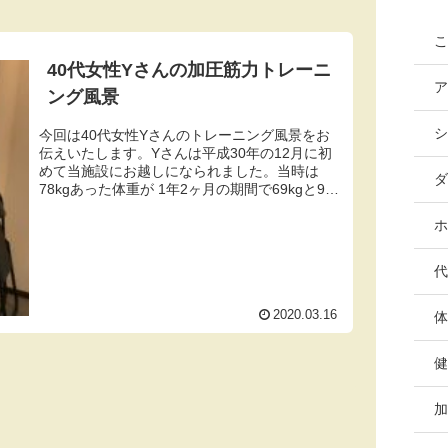
こ
40代女性Yさんの加圧筋力トレーニ
ア
ング風景
シ
今回は40代女性Yさんのトレーニング風景をお
伝えいたします。Yさんは平成30年の12月に初
めて当施設にお越しになられました。当時は
ダ
78kgあった体重が 1年2ヶ月の期間で69kgと9kg
減っておられます。体脂肪率も当時は51%あり
ましたが、...
ホ
代
2020.03.16
体
健
加